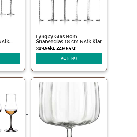
Lyngby Glas Rom
 stk.
Snapseglas 18 cm 6 stk Klar
249.95
kr.
349.95
kr.
KØB NU