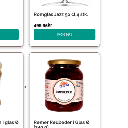
Romglas Jazz 50 cl 4 stk.
499.95
kr.
KØB NU
i glas Ø
Rømer Rødbeder i Glas Ø
(340 g)