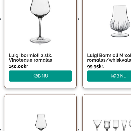
Luigi bormioli 2 stk.
Luigi Bormioli Mixo
Vinoteque romglas
romglas/whiskyglas
150.00
kr.
99.95
kr.
KØB NU
KØB NU