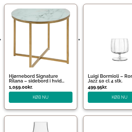
Hjørnebord Signature
Luigi Bormioli – R
Rilana – sidebord i hvid
Jazz 50 cl 4 stk.
krystalklar marmor Rom
1,059.00
kr.
499.95
kr.
glas med gyldent kromstel,
50×50 H42 cm
KØB NU
KØB NU