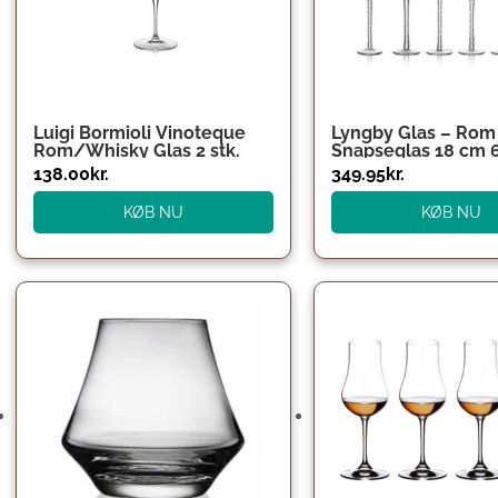
Luigi Bormioli Vinoteque
Lyngby Glas – Rom
Rom/Whisky Glas 2 stk.
Snapseglas 18 cm 6
Klar
138.00
kr.
349.95
kr.
KØB NU
KØB NU
Den
Den
oprindelige
aktuelle
pris
pris
var:
er:
249.00kr..
149.95kr..