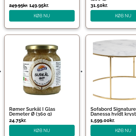
149.95
kr.
31.50
kr.
249.95
kr.
KØB NU
KØB NU
Rømer Surkål I Glas
Sofabord Signatur
Demeter Ø (360 g)
Danessa hvidt kryst
marmor Rom og hæ
24.75
kr.
1,599.00
kr.
glas Ø80 cm gyldn
kromben
KØB NU
KØB NU