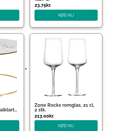
23.75
kr.
KØB NU
e
Zone Rocks romglas, 21 cl,
alklart
2 stk.
rdet
213.00
kr.
e
KØB NU