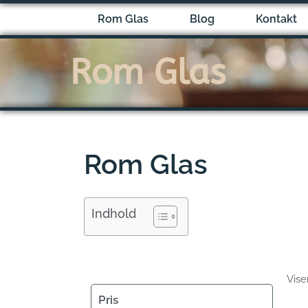
Gå
Rom Glas
Blog
Kontakt
til
indholdet
Rom Glas
Rom Glas
Indhold
Vise
Pris