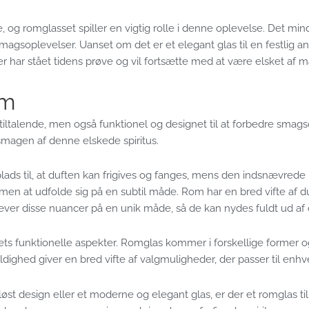
, og romglasset spiller en vigtig rolle i denne oplevelse. Det min
agsoplevelser. Uanset om det er et elegant glas til en festlig anled
der har stået tidens prøve og vil fortsætte med at være elsket af
rm
tiltalende, men også funktionel og designet til at forbedre smag
g smagen af denne elskede spiritus.
lads til, at duften kan frigives og fanges, mens den indsnævrede
en at udfolde sig på en subtil måde. Rom har en bred vifte af du
er disse nuancer på en unik måde, så de kan nydes fuldt ud af d
s funktionelle aspekter. Romglas kommer i forskellige former og st
hed giver en bred vifte af valgmuligheder, der passer til enhve
øst design eller et moderne og elegant glas, er der et romglas til