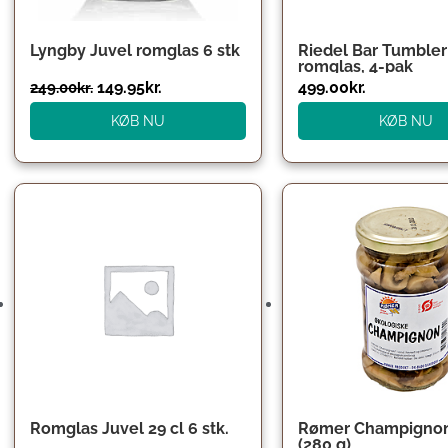
Lyngby Juvel romglas 6 stk
Riedel Bar Tumbler
romglas, 4-pak
149.95
kr.
499.00
kr.
249.00
kr.
KØB NU
KØB NU
Den
Den
oprindelige
aktuelle
pris
pris
var:
er:
249.95kr..
149.95kr..
Romglas Juvel 29 cl 6 stk.
Rømer Champignon 
(280 g)