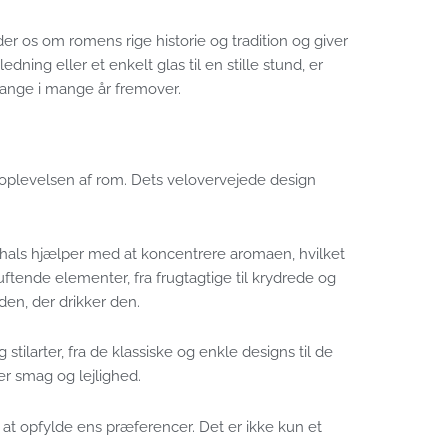
der os om romens rige historie og tradition og giver
ning eller et enkelt glas til en stille stund, er
 mange i mange år fremover.
soplevelsen af rom. Dets velovervejede design
 hals hjælper med at koncentrere aromaen, hvilket
ftende elementer, fra frugtagtige til krydrede og
en, der drikker den.
ilarter, fra de klassiske og enkle designs til de
r smag og lejlighed.
 at opfylde ens præferencer. Det er ikke kun et