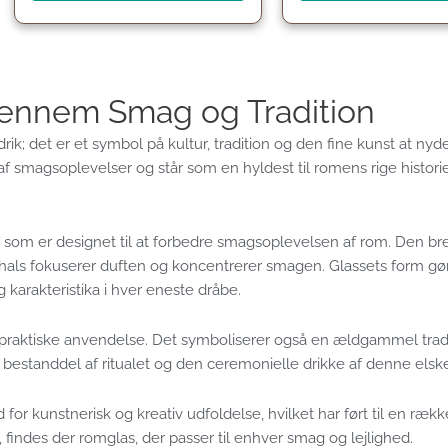
Gennem Smag og Tradition
ik; det er et symbol på kultur, tradition og den fine kunst at nyd
af smagsoplevelser og står som en hyldest til romens rige histor
som er designet til at forbedre smagsoplevelsen af rom. Den br
ls fokuserer duften og koncentrerer smagen. Glassets form gø
 karakteristika i hver eneste dråbe.
praktiske anvendelse. Det symboliserer også en ældgammel tradit
 bestanddel af ritualet og den ceremonielle drikke af denne elske
 kunstnerisk og kreativ udfoldelse, hvilket har ført til en række f
, findes der romglas, der passer til enhver smag og lejlighed.