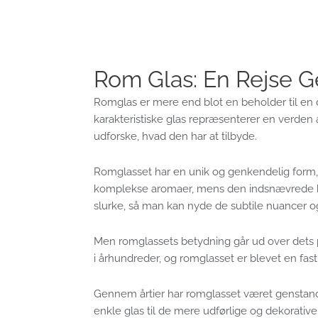
Rom Glas: En Rejse 
Romglas er mere end blot en beholder til en dr
karakteristiske glas repræsenterer en verden 
udforske, hvad den har at tilbyde.
Romglasset har en unik og genkendelig form, 
komplekse aromaer, mens den indsnævrede ha
slurke, så man kan nyde de subtile nuancer og
Men romglassets betydning går ud over dets 
i århundreder, og romglasset er blevet en fast
Gennem årtier har romglasset været genstand for
enkle glas til de mere udførlige og dekorative